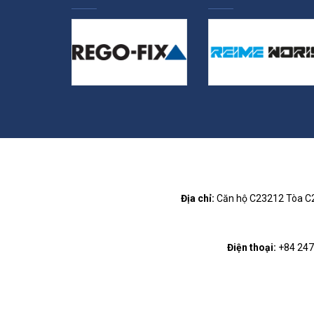
Địa chỉ:
Căn hộ C23212 Tòa C2 
Điện thoại:
+84 2473